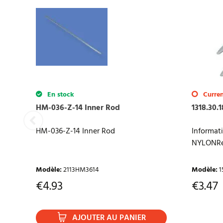
Il n'y a aucun avis sur ce produit. Soyez le premier à écrire
En stock
Curren
HM-036-Z-14 Inner Rod
1318.30.
HM-036-Z-14 Inner Rod
Informat
NYLONRéa
Modèle
:
2113HM3614
Modèle
:
1
€
4.93
€
3.47
AJOUTER AU PANIER