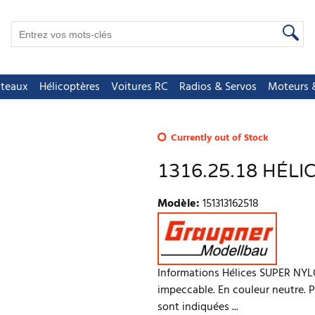
teaux
Hélicoptères
Voitures RC
Radios & Servos
Moteurs &
Currently out of Stock
1316.25.18 HÉLI
Modèle
:
151313162518
Informations Hélices SUPER NYLO
impeccable. En couleur neutre. Po
sont indiquées ...