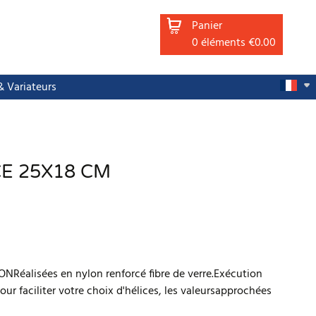
Panier
0
éléments
€0.00
 Variateurs
CE 25X18 CM
NRéalisées en nylon renforcé fibre de verre.Exécution
ur faciliter votre choix d'hélices, les valeursapprochées