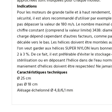
approchées sont indiquées pour chaque moteur.
Indications
Pour les moteurs de grande taille et à haut rendement,
sécurité, il est alors recommandé d'utiliser par exemple 
pas dépasser la valeur de 180 m/s. Le nombre maximal de 
chiffre constant (comprend la valeur limite) 3438: diam
charge dépend cependant d'autres facteurs, comme par
décalée vers le bas. Les hélices doivent être montées au 
l'on veut garder aux hélices SUPER NYLON leurs bonnes qu
2 à 3 %. De ce fait, il est préférable d'éviter le stock
stérilisation ou en déposant l'hélice dans de l'eau no
maniement d'hélices doivent être respectées! Ne jamais
Caractéristiques techniques
Ø 25 cm
pas Ø 18 cm
Alésage échelonné Ø 4,8/6,1 mm