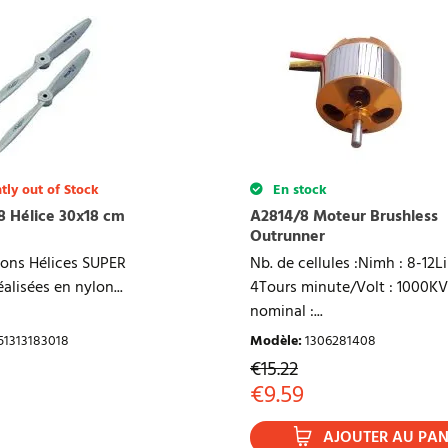
 un avis
tly out of Stock
En stock
18 Hélice 30x18 cm
A2814/8 Moteur Brushless
Outrunner
ions Hélices SUPER
Nb. de cellules :Nimh : 8-12Li
lisées en nylon...
4Tours minute/Volt : 1000K
nominal :...
51313183018
Modèle
:
1306281408
€
15.22
€
9.59
AJOUTER AU PAN