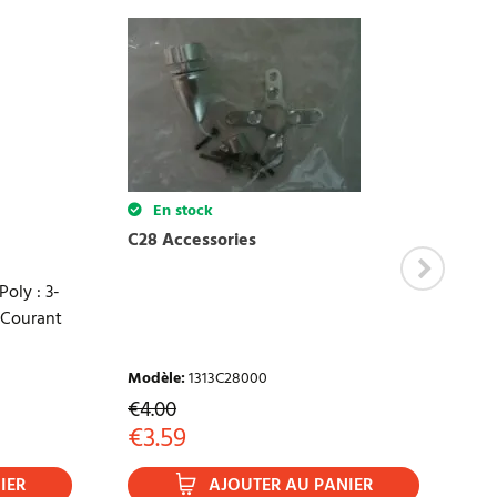
ECRIRE UNE CRITIQUE
En stock
C28 Accessories
A2
Ou
Poly : 3-
Nb.
VCourant
5T
nom
Modèle
:
1313C28000
Mo
€
4.00
€
2
€
3.59
€
IER
AJOUTER AU PANIER