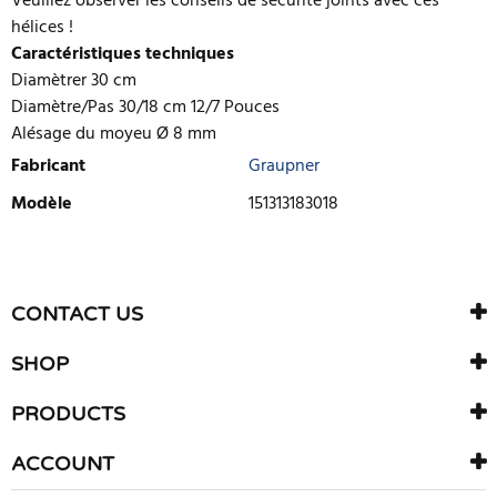
Veuillez observer les conseils de sécurité joints avec ces
hélices !
Caractéristiques techniques
Diamètrer 30 cm
Diamètre/Pas 30/18 cm 12/7 Pouces
Alésage du moyeu Ø 8 mm
Fabricant
Graupner
Modèle
151313183018
ECRIRE UNE CRITIQUE
Il n'y a aucun avis sur ce produit. Soyez le premier à écrire un
CONTACT US
avis
SHOP
PRODUCTS
ACCOUNT