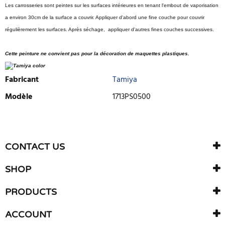
Les carrosseries sont peintes sur les surfaces intérieures en tenant l'embout de vaporisation
a environ 30cm de la surface a couvrir. Appliquer d'abord une fine couche pour couvrir
régulièrement les surfaces. Après séchage, appliquer d'autres fines couches successives.
Cette peinture ne convient pas pour la décoration de maquettes plastiques.
Fabricant
Tamiya
Modèle
1713PS0500
ECRIRE UNE CRITIQUE
Il n'y a aucun avis sur ce produit. Soyez le premier à écrire un
CONTACT US
avis
SHOP
PRODUCTS
ACCOUNT