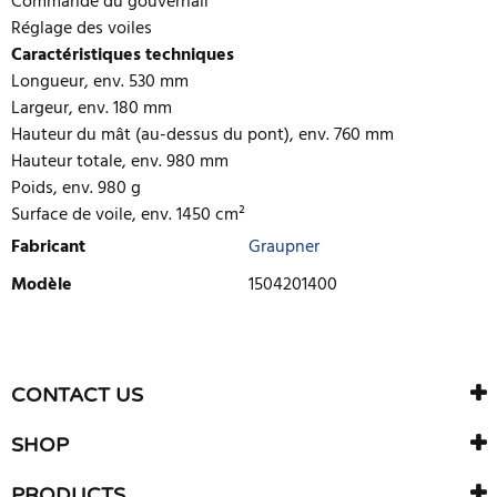
Commande du gouvernail
Réglage des voiles
Caractéristiques techniques
Longueur, env. 530 mm
Largeur, env. 180 mm
Hauteur du mât (au-dessus du pont), env. 760 mm
Hauteur totale, env. 980 mm
Poids, env. 980 g
Surface de voile, env. 1450 cm²
Fabricant
Graupner
Modèle
1504201400
ECRIRE UNE CRITIQUE
Il n'y a aucun avis sur ce produit. Soyez le premier à écrire un
CONTACT US
avis
SHOP
PRODUCTS