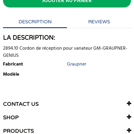
AJOUTER AU PANIER
DESCRIPTION
REVIEWS
LA DESCRIPTION:
2894.10 Cordon de réception pour variateur GM-GRAUPNER-
GENIUS
Fabricant
Graupner
Modèle
ECRIRE UNE CRITIQUE
Il n'y a aucun avis sur ce produit. Soyez le premier à écrire un
CONTACT US
avis
SHOP
PRODUCTS