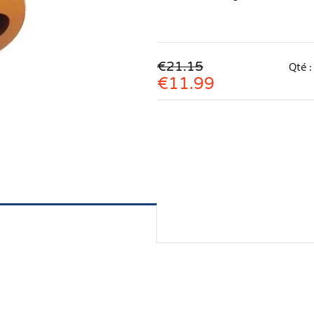
€21.15
Qté 
€
11.99