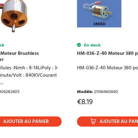
ck
En stock
Moteur Brushless
HM-036-Z-40 Moteur 380 p
er
llules :Nimh : 8-14LiPoly : 3-
HM-036-Z-40 Moteur 380 po
inute/Volt : 840KVCourant
..
306282605
Modèle
:
2106HM3640
€
8.19
AJOUTER AU PANIER
AJOUTER AU PAN