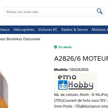
teaux
Hélicoptères
Voitures RC
Radios & Servos
Moteurs &
eur Brushless Outrunner
En stock
A2826/6 MOTEU
Modèle
:
1306282606
Nb. de cellules :Nimh : 8-14LiPo
(73%)Courant de fuite sous 10V 
5mm Poids : 175gRésistance int