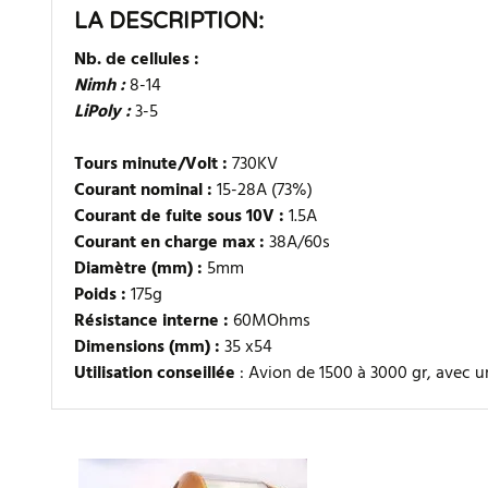
LA DESCRIPTION:
Nb. de cellules :
Nimh :
8-14
LiPoly :
3-5
Tours minute/Volt :
730KV
Courant nominal :
15-28A (73%)
Courant de fuite sous 10V :
1.5A
Courant en charge max :
38A/60s
Diamètre (mm) :
5mm
Poids :
175g
Résistance interne :
60MOhms
Dimensions (mm) :
35 x54
Utilisation conseillée
: Avion de 1500 à 3000 gr, avec u
Il n'y a aucun avis sur ce produit. Soyez le premier à écrire