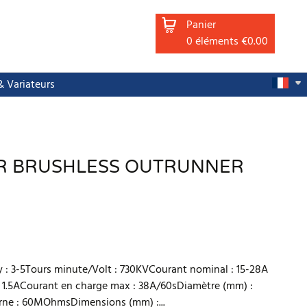
Panier
0
éléments
€0.00
 Variateurs
R BRUSHLESS OUTRUNNER
ly : 3-5Tours minute/Volt : 730KVCourant nominal : 15-28A
: 1.5ACourant en charge max : 38A/60sDiamètre (mm) :
erne : 60MOhmsDimensions (mm) :...