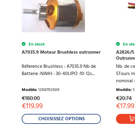
En stock
En sto
A7035.9 Moteur Brushless outrunner
A2826/5 
Outrunn
Réference Brushless : A7035.9 Nb de
Nb. de ce
Batterie :NIMH : 30-40LIPO :10-12s...
5Tours m
nominal :.
Modèle
:
1306703509
Modèle
:
1
€
180.00
€
20.74
€
119.99
€
17.99
CHOISISSEZ OPTIONS