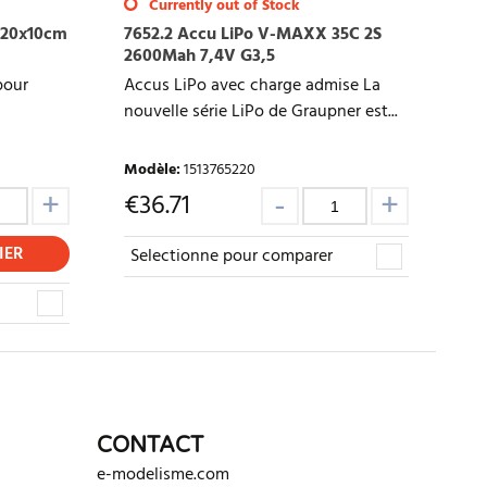
Currently out of Stock
p 20x10cm
7652.2 Accu LiPo V-MAXX 35C 2S
2600Mah 7,4V G3,5
pour
Accus LiPo avec charge admise La
nouvelle série LiPo de Graupner est...
Modèle
:
1513765220
€
36.71
IER
Selectionne pour comparer
CONTACT
e-modelisme.com