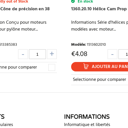
tly out of Stock
En stock
 Cône de précision en 38
1360.20.10 Hélice Cam Pro
ion Conçu pour moteurs
Informations Série d'hélices 
ur pylône moteur...
modèles avec moteur...
513385383
Modèle
:
1513602010
€
4.08
AJOUTER AU PAN
onne pour comparer
Selectionne pour comparer
TS
INFORMATIONS
ulaires
Informatique et libertés