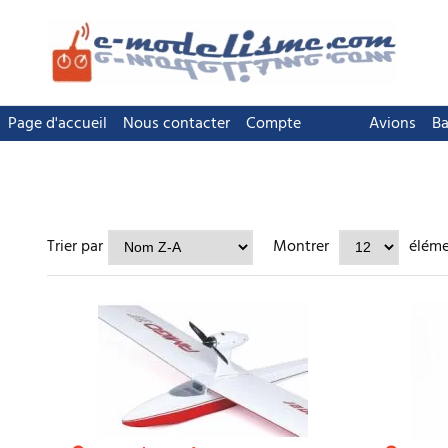
Page d'accueil
Nous contacter
Compte
Avions
Ba
Trier par
Montrer
élém