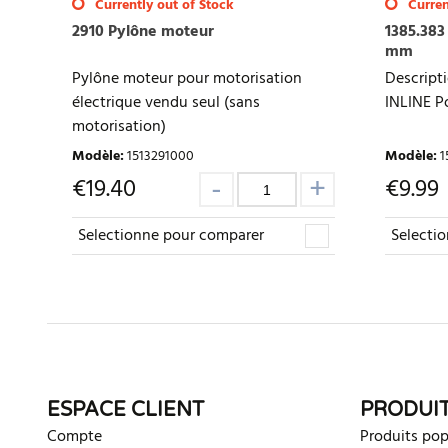
Currently out of Stock
Curren
2910 Pylône moteur
1385.383
mm
Pylône moteur pour motorisation
Descript
électrique vendu seul (sans
INLINE Po
motorisation)
Modèle
:
1513291000
Modèle
:
1
€
19.40
€
9.99
Selectionne pour comparer
Selecti
ESPACE CLIENT
PRODUI
Compte
Produits pop