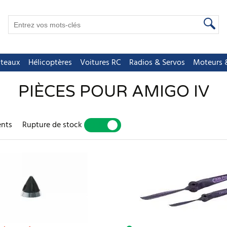
teaux
Hélicoptères
Voitures RC
Radios & Servos
Moteurs &
PIÈCES POUR AMIGO IV
ents
Rupture de stock
OUI
NON