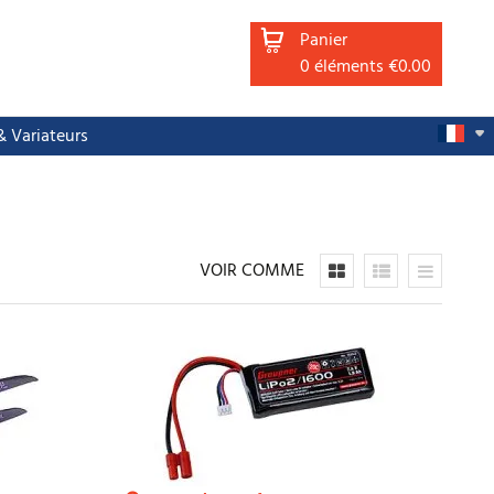
Panier
0
éléments
€0.00
 Variateurs
VOIR COMME