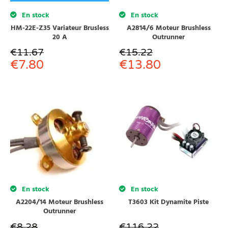
En stock
En stock
HM-22E-Z35 Variateur Brusless
A2814/6 Moteur Brushless
20 A
Outrunner
€
11.67
€
15.22
€
7.80
€
13.80
En stock
En stock
A2204/14 Moteur Brushless
T3603 Kit Dynamite Piste
Outrunner
€
8.28
€
116.22