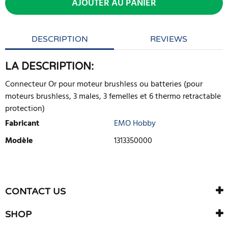
AJOUTER AU PANIER
DESCRIPTION
REVIEWS
LA DESCRIPTION:
Connecteur Or pour moteur brushless ou batteries (pour
moteurs brushless, 3 males, 3 femelles et 6 thermo retractable
protection)
Fabricant
EMO Hobby
Modèle
1313350000
ECRIRE UNE CRITIQUE
Il n'y a aucun avis sur ce produit. Soyez le premier à écrire un
CONTACT US
avis
SHOP