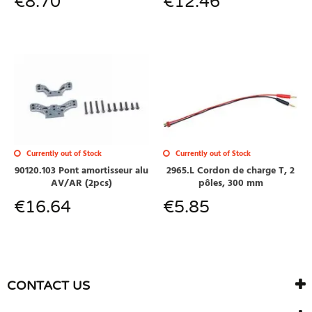
€
8.70
€
12.46
Currently out of Stock
Currently out of Stock
90120.103 Pont amortisseur alu
2965.L Cordon de charge T, 2
AV/AR (2pcs)
pôles, 300 mm
€
16.64
€
5.85
CONTACT US