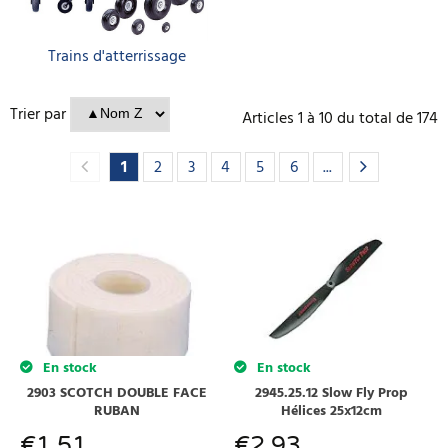
Trains d'atterrissage
Trier par
Articles
1
à
10
du total de
174
1
2
3
4
5
6
...
En stock
En stock
2903 SCOTCH DOUBLE FACE
2945.25.12 Slow Fly Prop
RUBAN
Hélices 25x12cm
€
1.51
€
2.93