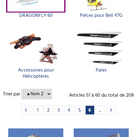
DRAGONFLY 60
Pièces pour Bell 47G
Accessoires pour
Pales
Hélicoptères
Trier par
Articles
51
à
60
du total de
208
1
2
3
4
5
6
...