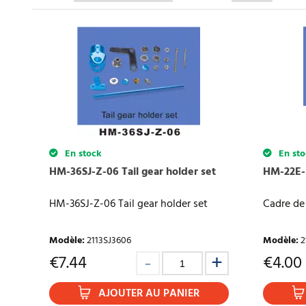
En stock
En sto
HM-36SJ-Z-06 Tail gear holder set
HM-22E-Z
HM-36SJ-Z-06 Tail gear holder set
Cadre de 
Modèle
:
2113SJ3606
Modèle
:
2
€
7.44
€
4.00
AJOUTER AU PANIER