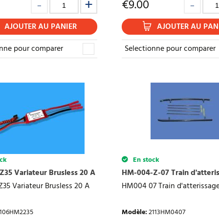
€
9.00
AJOUTER AU PANIER
AJOUTER AU PAN
onne pour comparer
Selectionne pour comparer
ck
En stock
35 Variateur Brusless 20 A
HM-004-Z-07 Train d'atteri
35 Variateur Brusless 20 A
HM004 07 Train d'atterissag
106HM2235
Modèle
:
2113HM0407