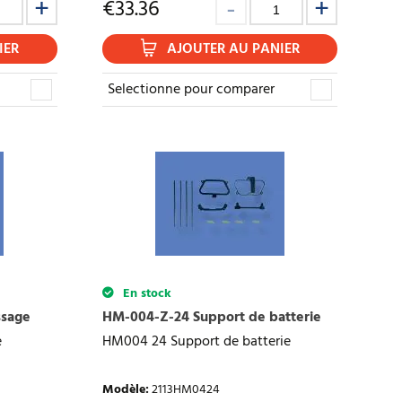
€
33.36
IER
AJOUTER AU PANIER
Selectionne pour comparer
En stock
ssage
HM-004-Z-24 Support de batterie
e
HM004 24 Support de batterie
Modèle
:
2113HM0424