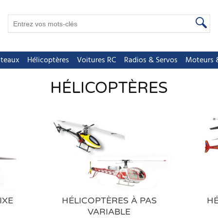
teaux
Hélicoptères
Voitures RC
Radios & Servos
Moteurs &
HÉLICOPTÈRES
IXE
HÉLICOPTÈRES À PAS
HÉ
VARIABLE