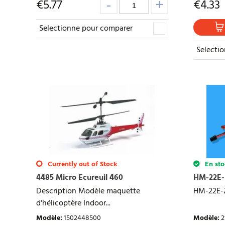
€
5.77
€
4.33
Selectionne pour comparer
Selecti
Currently out of Stock
En sto
4485 Micro Ecureuil 460
HM-22E-Z
Description Modèle maquette
HM-22E-Z
d'hélicoptère Indoor...
Modèle
:
1502448500
Modèle
:
2