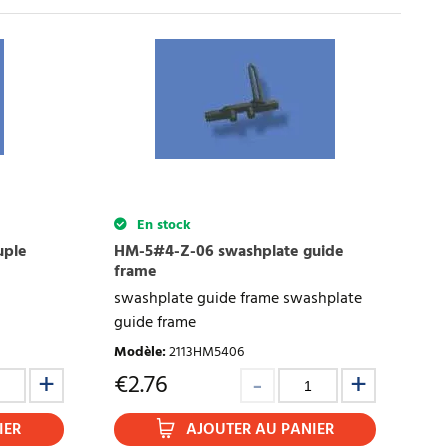
En stock
uple
HM-5#4-Z-06 swashplate guide
frame
swashplate guide frame swashplate
guide frame
Modèle
:
2113HM5406
€
2.76
IER
AJOUTER AU PANIER