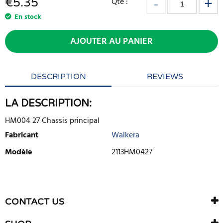
€
5.35
Qté :
En stock
AJOUTER AU PANIER
DESCRIPTION
REVIEWS
LA DESCRIPTION:
HM004 27 Chassis principal
Fabricant
Walkera
Modèle
2113HM0427
ECRIRE UNE CRITIQUE
Il n'y a aucun avis sur ce produit. Soyez le premier à écrire un
CONTACT US
avis