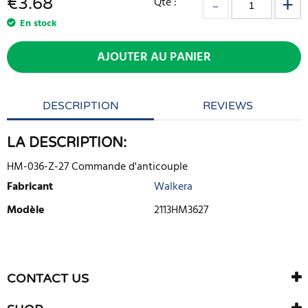
€
3.68
Qté :
En stock
AJOUTER AU PANIER
DESCRIPTION
REVIEWS
LA DESCRIPTION:
HM-036-Z-27 Commande d'anticouple
Fabricant
Walkera
Modèle
2113HM3627
ECRIRE UNE CRITIQUE
Il n'y a aucun avis sur ce produit. Soyez le premier à écrire un
CONTACT US
avis