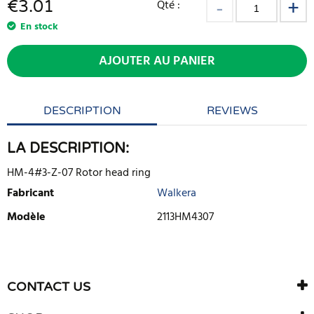
€
3.01
Qté :
En stock
AJOUTER AU PANIER
DESCRIPTION
REVIEWS
LA DESCRIPTION:
HM-4#3-Z-07 Rotor head ring
Fabricant
Walkera
Modèle
2113HM4307
ECRIRE UNE CRITIQUE
Il n'y a aucun avis sur ce produit. Soyez le premier à écrire un
CONTACT US
avis