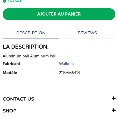
En stock
AJOUTER AU PANIER
DESCRIPTION
REVIEWS
LA DESCRIPTION:
Aluminum ball Aluminum ball
Fabricant
Walkera
Modèle
2113HM5414
ECRIRE UNE CRITIQUE
Il n'y a aucun avis sur ce produit. Soyez le premier à écrire un
CONTACT US
avis
SHOP