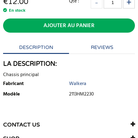
€
12.00
Qté :
En stock
AJOUTER AU PANIER
DESCRIPTION
REVIEWS
LA DESCRIPTION:
Chassis principal
Fabricant
Walkera
Modèle
2113HM2230
ECRIRE UNE CRITIQUE
Il n'y a aucun avis sur ce produit. Soyez le premier à écrire un
CONTACT US
avis