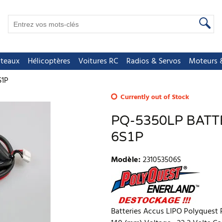
teaux
Hélicoptères
Voitures RC
Radios & Servos
Moteurs &
S1P
Currently out of Stock
PQ-5350LP BATT
6S1P
Modèle
:
231053506S
Batteries Accus LIPO Polyquest 