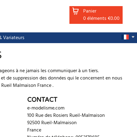
Panier
0
éléments
€0.00
 Variateurs
S
geons à ne jamais les communiquer à un tiers.
on et de suppression des données qui le concernent en nous
 Rueil Malmaison France .
CONTACT
e-modelisme.com
100 Rue des Rosiers
Rueil-Malmaison
92500
Rueil-Malmaison
France