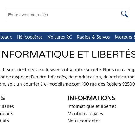
teaux
Hélicoptères
Voitures RC
Radios & Servos
Moteurs &
INFORMATIQUE ET LIBERTÉ
r sont destinées exclusivement à notre société. Nous nous enga
sonne dispose d'un droit d'accès, de modification, de rectificati
om, soit un courrier à e-modelisme.com 100 rue des Rosiers 92500
TS
INFORMATIONS
ulaires
Informatique et libertés
oduits
Mentions légales
duits
Nous contacter