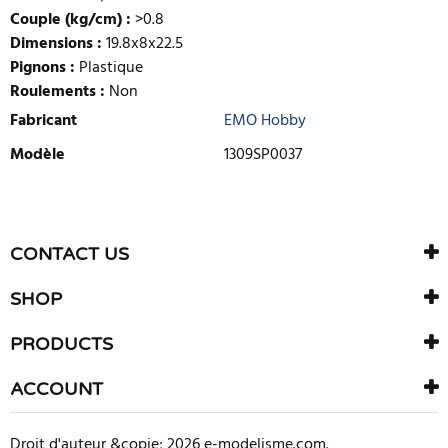
Couple (kg/cm) :
>0.8
Dimensions :
19.8x8x22.5
Pignons :
Plastique
Roulements :
Non
Fabricant
EMO Hobby
Modèle
1309SP0037
ECRIRE UNE CRITIQUE
Il n'y a aucun avis sur ce produit. Soyez le premier à écrire un
CONTACT US
avis
SHOP
PRODUCTS
ACCOUNT
Droit d'auteur &copie; 2026 e-modelisme.com.